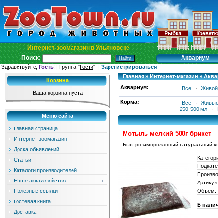
Интернет-зоомагазин в Ульяновске
Аквариум
Поиск:
Здравствуйте,
Гость
! | Группа "
Гости
" |
Зарегистрироваться
Главная
»
Интернет-магазин
»
Аква
Корзина
Аквариум:
Все
·
Живой
Ваша корзина пуста
Корма:
Все
·
Живые
250-500 мл
·
Меню сайта
Главная страница
Мотыль мелкий 500г брикет
Интернет-зоомагазин
Быстрозамороженный натуральный ко
Доска объявлений
Категор
Статьи
Подкате
Каталоги производителей
Произво
Наше аквахозяйство
Артикул
Объём:
Полезные ссылки
Гостевая книга
В нали
Доставка