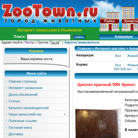
Интернет-зоомагазин в Ульяновске
Аквариум
Поиск:
Здравствуйте,
Гость
! | Группа "
Гости
" |
Зарегистрироваться
Главная
»
Интернет-магазин
»
Аква
Корзина
Аквариум:
Все
·
Живой
Ваша корзина пуста
Корма:
Все
·
Живые
250-500 мл
·
Меню сайта
Главная страница
Циклоп красный 500г брикет
Интернет-зоомагазин
Быстрозамороженный натуральный ко
Доска объявлений
Категор
Статьи
Подкате
Каталоги производителей
Произво
Наше аквахозяйство
Артикул
Объём:
Полезные ссылки
Гостевая книга
В нали
Доставка