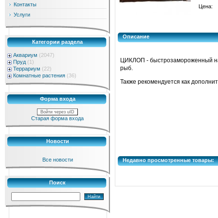
Контакты
Цена:
Услуги
Описание
Категории раздела
Аквариум
(2047)
ЦИКЛОП - быстрозамороженный на
Пруд
(1)
рыб.
Террариум
(22)
Комнатные растения
(36)
Также рекомендуется как дополн
Форма входа
Войти через uID
Старая форма входа
Новости
Все новости
Недавно просмотренные товары:
Поиск