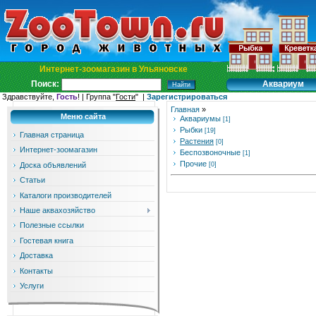
Интернет-зоомагазин в Ульяновске
Аквариум
Поиск:
Здравствуйте,
Гость
! | Группа "
Гости
" |
Зарегистрироваться
Главная
»
Меню сайта
Аквариумы
[1]
Рыбки
[19]
Главная страница
Растения
[0]
Интернет-зоомагазин
Беспозвоночные
[1]
Прочие
Доска объявлений
[0]
Статьи
Каталоги производителей
Наше аквахозяйство
Полезные ссылки
Гостевая книга
Доставка
Контакты
Услуги