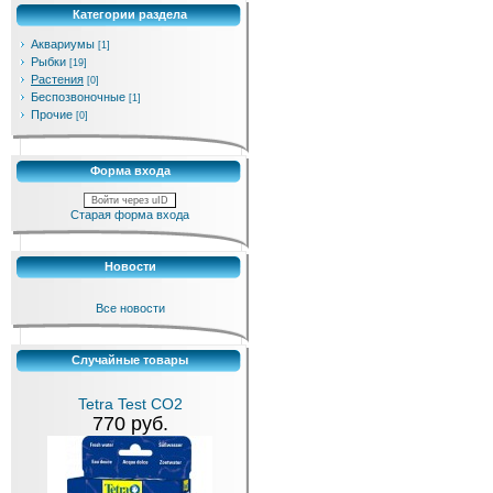
Категории раздела
Аквариумы
[1]
Рыбки
[19]
Растения
[0]
Беспозвоночные
[1]
Прочие
[0]
Форма входа
Войти через uID
Старая форма входа
Новости
Все новости
Случайные товары
Tetra Test CO2
770 руб.