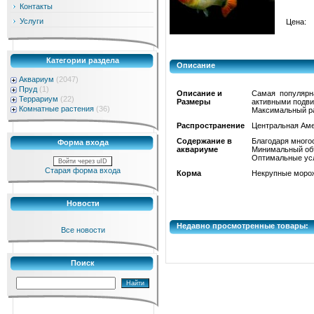
Контакты
Услуги
Цена:
Категории раздела
Описание
Аквариум
(2047)
Пруд
(1)
Описание и
Самая популярн
Террариум
(22)
Размеры
активными подви
Комнатные растения
(36)
Максимальный раз
Распространение
Центральная Аме
Содержание в
Благодаря много
Форма входа
аквариуме
Минимальный объ
Оптимальные усло
Войти через uID
Старая форма входа
Корма
Некрупные морож
Новости
Недавно просмотренные товары:
Все новости
Поиск