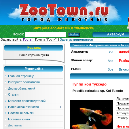
Интернет-зоомагазин в Ульяновске
Аквариум
Поиск:
Здравствуйте,
Гость
! | Группа "
Гости
" |
Зарегистрироваться
Главная
»
Интернет-магазин
»
Аква
Корзина
Аквариум:
Живой
Все
·
Ваша корзина пуста
Живой товар:
Рыбк
Все
·
Меню сайта
Рыбки:
Все
·
Вьюно
Главная страница
Интернет-зоомагазин
Гуппи кои тукседо
Доска объявлений
Poecilia reticulata sp. Koi Tuxedo
Статьи
Латинск
Каталоги производителей
Подкате
Наше аквахозяйство
Произво
Полезные ссылки
Артикул
Размер:
Гостевая книга
Доставка
Нет в н