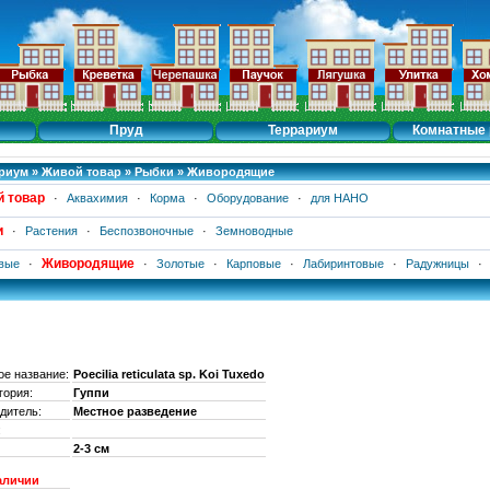
Пруд
Террариум
Комнатные 
риум
»
Живой товар
»
Рыбки
»
Живородящие
 товар
·
Аквахимия
·
Корма
·
Оборудование
·
для НАНО
и
·
Растения
·
Беспозвоночные
·
Земноводные
Живородящие
вые
·
·
Золотые
·
Карповые
·
Лабиринтовые
·
Радужницы
·
ое название:
Poecilia reticulata sp. Koi Tuxedo
гория:
Гуппи
дитель:
Местное разведение
:
2-3 см
аличии