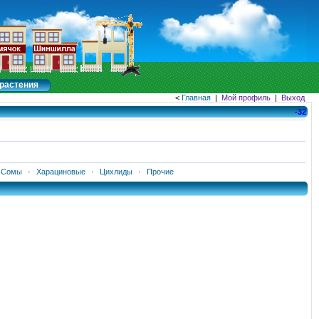
растения
<
Главная
|
Мой профиль
|
Выход
-32
Сомы
·
Харациновые
·
Цихлиды
·
Прочие