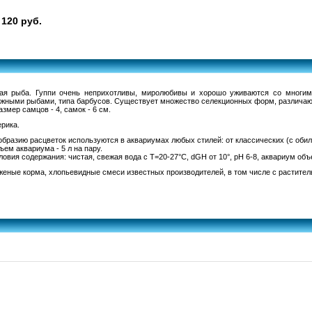
120 руб.
ая рыба. Гуппи очень неприхотливы, миролюбивы и хорошо уживаются со многими
жными рыбами, типа барбусов. Существует множество селекционных форм, различаю
мер самцов - 4, самок - 6 см.
рика.
образию расцветок используются в аквариумах любых стилей: от классических (с обил
ем аквариума - 5 л на пару.
вия содержания: чистая, свежая вода с Т=20-27°С, dGH от 10°, рН 6-8, аквариум объ
еные корма, хлопьевидные смеси известных производителей, в том числе с растител