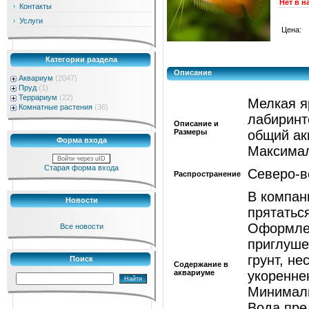
Нет в н
Контакты
Услуги
Цена:
Категории раздела
Описание
Аквариум
(2047)
Пруд
(1)
Террариум
(22)
Мелкая я
Комнатные растения
(36)
лабиринт
Описание и
Размеры
общий ак
Форма входа
Максимал
Войти через uID
Старая форма входа
Северо-в
Распространение
В компан
Новости
прятатьс
Оформлен
Все новости
приглуше
грунт, н
Поиск
Содержание в
аквариуме
укоренне
Минималь
Вода пре