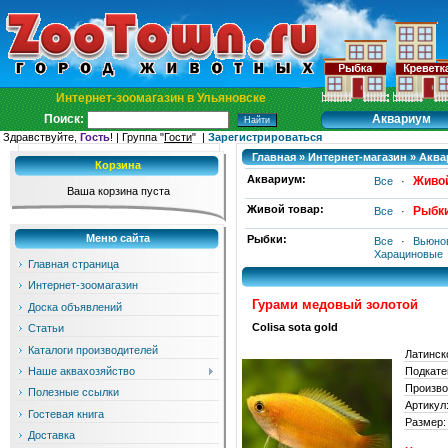
Интернет-зоомагазин в Ульяновске
Аквариум
Поиск:
Здравствуйте,
Гость
! | Группа "
Гости
" |
Зарегистрироваться
Главная
»
Интернет-магазин
»
Аква
Корзина
Аквариум:
Живой
Все
·
Ваша корзина пуста
Живой товар:
Рыбк
Все
·
Меню сайта
Рыбки:
Все
·
Вьюно
Харациновые
Главная страница
Интернет-зоомагазин
Гурами медовый золотой
Доска объявлений
Colisa sota gold
Статьи
Каталоги производителей
Латинск
Подкате
Наше аквахозяйство
Произво
Полезные ссылки
Артикул
Гостевая книга
Размер:
Доставка