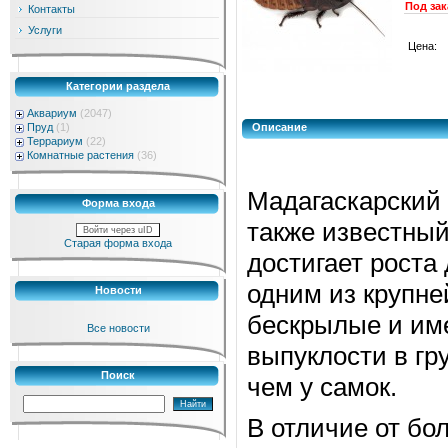
Под зак
Контакты
Услуги
Цена:
Категории раздела
Аквариум
(2047)
Пруд
(1)
Описание
Террариум
(22)
Комнатные растения
(36)
Мадагаскарский 
Форма входа
также известный
Войти через uID
Старая форма входа
достигает роста
одним из крупне
Новости
бескрылые и им
Все новости
выпуклости в гр
Поиск
чем у самок.
В отличие от бо