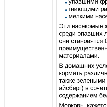
упавшими фр
гниющими ра
мелкими нас
Эти насекомые ж
среди опавших л
они становятся 
преимущественн
материалами.
В домашних усло
кормить различ
также зелеными
айсберг) в соче
содержанием бел
Морковь, кажетс