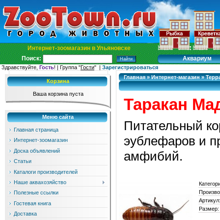
Интернет-зоомагазин в Ульяновске
Аквариум
Поиск:
Здравствуйте,
Гость
! | Группа "
Гости
" |
Зарегистрироваться
Главная
»
Интернет-магазин
»
Терр
Корзина
Ваша корзина пуста
Таракан Ма
Меню сайта
Питательный кор
Главная страница
эублефаров и п
Интернет-зоомагазин
Доска объявлений
амфибий.
Статьи
Каталоги производителей
Наше аквахозяйство
Категор
Произво
Полезные ссылки
Артикул
Гостевая книга
Размер:
Доставка