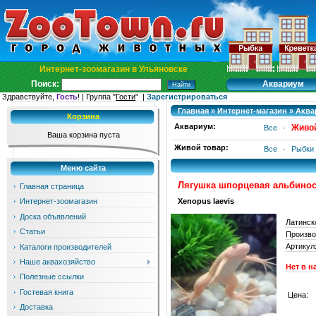
Интернет-зоомагазин в Ульяновске
Аквариум
Поиск:
Здравствуйте,
Гость
! | Группа "
Гости
" |
Зарегистрироваться
Главная
»
Интернет-магазин
»
Аква
Корзина
Аквариум:
Живой
Все
·
Ваша корзина пуста
Живой товар:
Все
·
Рыбки
Меню сайта
Лягушка шпорцевая альбино
Главная страница
Xenopus laevis
Интернет-зоомагазин
Доска объявлений
Латинск
Статьи
Произво
Артикул
Каталоги производителей
Наше аквахозяйство
Нет в н
Полезные ссылки
Гостевая книга
Цена:
Доставка