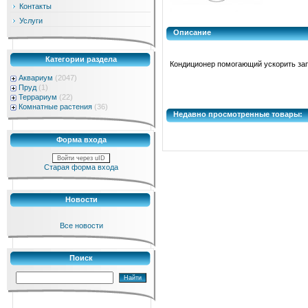
Контакты
Услуги
Описание
Категории раздела
Кондиционер помогающий ускорить зап
Аквариум
(2047)
Пруд
(1)
Террариум
(22)
Комнатные растения
(36)
Недавно просмотренные товары:
Форма входа
Войти через uID
Старая форма входа
Новости
Все новости
Поиск