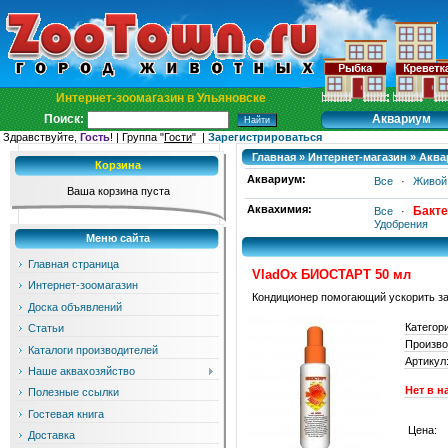
Интернет-зоомагазин в Ульяновске
Аквариум
Поиск:
Здравствуйте,
Гость
! | Группа "
Гости
" |
Зарегистрироваться
Главная
»
Интернет-магазин
»
Аква
Корзина
Аквариум:
Все
·
Живой
Ваша корзина пуста
Аквахимия:
Бакте
Все
·
Удобрения
Меню сайта
Главная страница
VladOx БИОСТАРТ 50 мл
Интернет-зоомагазин
Кондиционер помогающий ускорить за
Доска объявлений
Категор
Статьи
Произво
Каталоги производителей
Артикул
Наше аквахозяйство
Нет в н
Полезные ссылки
Гостевая книга
Цена:
Доставка