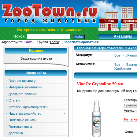
Интернет-зоомагазин в Ульяновске
Аквариум
Поиск:
Здравствуйте,
Гость
! | Группа "
Гости
" |
Зарегистрироваться
Главная
»
Интернет-магазин
»
Аква
Корзина
Аквариум:
Все
·
Живой
Ваша корзина пуста
Аквахимия:
Все
·
Бакте
Удобрения
Меню сайта
Главная страница
VladOx Crystaline 50 мл
Интернет-зоомагазин
Кондиционер для аквариумной воды в
Доска объявлений
Категор
Статьи
Произво
Каталоги производителей
Артикул
Наше аквахозяйство
Нет в н
Полезные ссылки
Гостевая книга
Цена:
Доставка