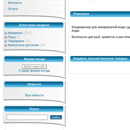
Контакты
Услуги
Описание
Категории раздела
Кондиционер для аквариумной воды (д
воды.
Аквариум
(2047)
Пруд
(1)
Безопасен для рыб, креветок и растен
Террариум
(22)
Комнатные растения
(36)
Недавно просмотренные товары:
Форма входа
Войти через uID
Старая форма входа
Новости
Все новости
Поиск