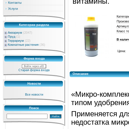
витамины.
Контакты
Услуги
Категор
Произво
Категории раздела
Артикул
Класс т
Аквариум
(2047)
Пруд
(1)
В нали
Террариум
(22)
Комнатные растения
(36)
Цена:
Форма входа
Войти через uID
Старая форма входа
Описание
Новости
«Микро-комплек
Все новости
типом удобрения
Поиск
Применяется дл
недостатка микр