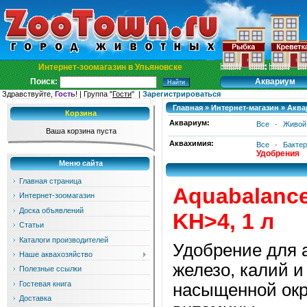
Интернет-зоомагазин в Ульяновске
Аквариум
Поиск:
Здравствуйте,
Гость
! | Группа "
Гости
" |
Зарегистрироваться
Главная
»
Интернет-магазин
»
Аква
Корзина
Аквариум:
Все
·
Живой
Ваша корзина пуста
Аквахимия:
Все
·
Бакте
Удобрения
Меню сайта
Главная страница
Aquabalanc
Интернет-зоомагазин
Доска объявлений
KH>4, 1 л
Статьи
Каталоги производителей
Удобрение для 
Наше аквахозяйство
железо, калий 
Полезные ссылки
Гостевая книга
насыщенной окр
Доставка