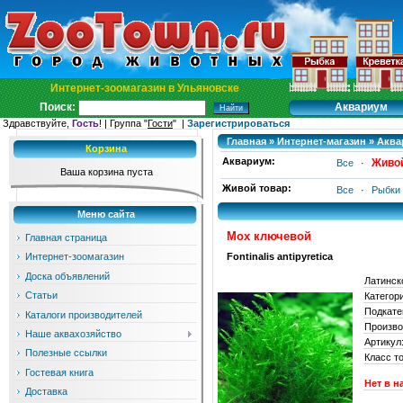
Интернет-зоомагазин в Ульяновске
Аквариум
Поиск:
Здравствуйте,
Гость
! | Группа "
Гости
" |
Зарегистрироваться
Главная
»
Интернет-магазин
»
Аква
Корзина
Аквариум:
Живой
Все
·
Ваша корзина пуста
Живой товар:
Все
·
Рыбки
Меню сайта
Мох ключевой
Главная страница
Fontinalis antipyretica
Интернет-зоомагазин
Доска объявлений
Латинск
Статьи
Категор
Подкате
Каталоги производителей
Произво
Наше аквахозяйство
Артикул
Полезные ссылки
Класс т
Гостевая книга
Нет в н
Доставка