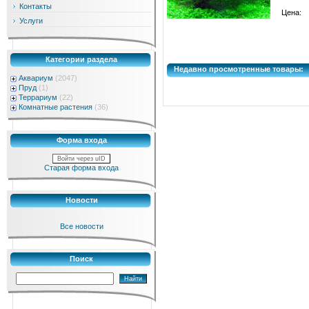
Контакты
Цена:
Услуги
Категории раздела
Недавно просмотренные товары:
Аквариум
(2047)
Пруд
(1)
Террариум
(22)
Комнатные растения
(36)
Форма входа
Войти через uID
Старая форма входа
Новости
Все новости
Поиск