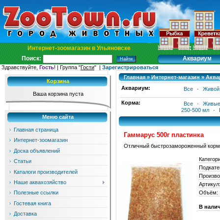
Интернет-зоомагазин в Ульяновске
Аквариум
Поиск:
Здравствуйте,
Гость
! | Группа "
Гости
" |
Зарегистрироваться
Главная
»
Интернет-магазин
»
Аква
Корзина
Аквариум:
Все
·
Живой
Ваша корзина пуста
Корма:
Все
·
Живые
250-500 мл
·
Меню сайта
Главная страница
Гаммарус 500г пластинка
Интернет-зоомагазин
Отличный быстрозамороженный корм д
Доска объявлений
Категор
Статьи
Подкате
Каталоги производителей
Произво
Наше аквахозяйство
Артикул
Объём:
Полезные ссылки
Гостевая книга
В нали
Доставка