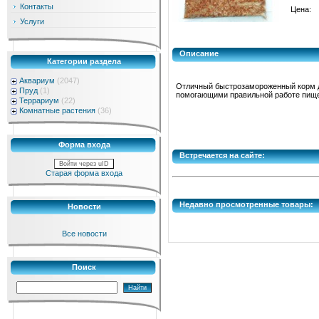
Контакты
Цена:
Услуги
Описание
Категории раздела
Аквариум
(2047)
Отличный быстрозамороженный корм дл
Пруд
(1)
помогающими правильной работе пищ
Террариум
(22)
Комнатные растения
(36)
Форма входа
Встречается на сайте:
Войти через uID
Старая форма входа
Недавно просмотренные товары:
Новости
Все новости
Поиск