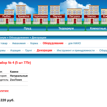
Пруд
Террариум
Комнатные 
риум
»
Оборудование
»
Декорации
Оборудование
 товар
·
Аквахимия
·
Корма
·
·
для НАНО
Декорации
иумы
·
Аэрация
·
Грунт
·
·
Инструмент и принадлежности
·
Обору
абор № 4 (5 шт 775г)
ия:
Камни
гория:
Натуральные
дитель:
ZooTown
:
аличии
220 руб.