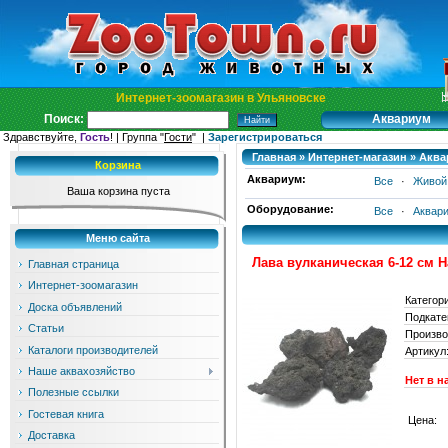
Интернет-зоомагазин в Ульяновске
Аквариум
Поиск:
Здравствуйте,
Гость
! | Группа "
Гости
" |
Зарегистрироваться
Главная
»
Интернет-магазин
»
Аква
Корзина
Аквариум:
Все
·
Живой
Ваша корзина пуста
Оборудование:
Все
·
Аквар
Меню сайта
Лава вулканическая 6-12 см Н
Главная страница
Интернет-зоомагазин
Категор
Доска объявлений
Подкате
Статьи
Произво
Каталоги производителей
Артикул
Наше аквахозяйство
Нет в н
Полезные ссылки
Гостевая книга
Цена:
Доставка