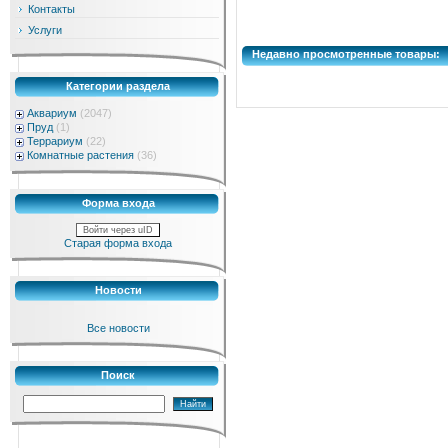
Контакты
Услуги
Недавно просмотренные товары:
Категории раздела
Аквариум
(2047)
Пруд
(1)
Террариум
(22)
Комнатные растения
(36)
Форма входа
Войти через uID
Старая форма входа
Новости
Все новости
Поиск