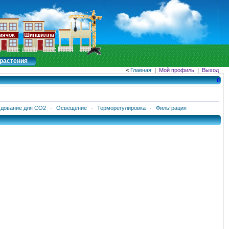
растения
<
Главная
|
Мой профиль
|
Выход
0
дование для CO2
·
Освещение
·
Терморегулировка
·
Фильтрация