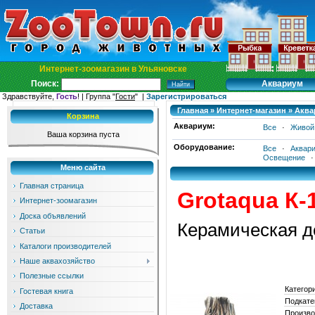
Интернет-зоомагазин в Ульяновске
Аквариум
Поиск:
Здравствуйте,
Гость
! | Группа "
Гости
" |
Зарегистрироваться
Главная
»
Интернет-магазин
»
Аква
Корзина
Аквариум:
Все
·
Живой
Ваша корзина пуста
Оборудование:
Все
·
Аквар
Освещение
Меню сайта
Главная страница
Grotaqua К-
Интернет-зоомагазин
Доска объявлений
Керамическая д
Статьи
Каталоги производителей
Наше аквахозяйство
Полезные ссылки
Категор
Гостевая книга
Подкате
Доставка
Произво