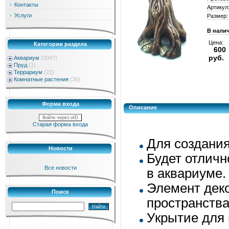
Контакты
Артикул
Услуги
Размер:
В нали
Цена:
Категории раздела
600
руб.
Аквариум
(2047)
Пруд
(1)
Террариум
(22)
Комнатные растения
(36)
Форма входа
Описание
Войти через uID
Старая форма входа
Для создания
Новости
Будет отличн
Все новости
в аквариуме.
Элемент дек
Поиск
пространств
Укрытие для 