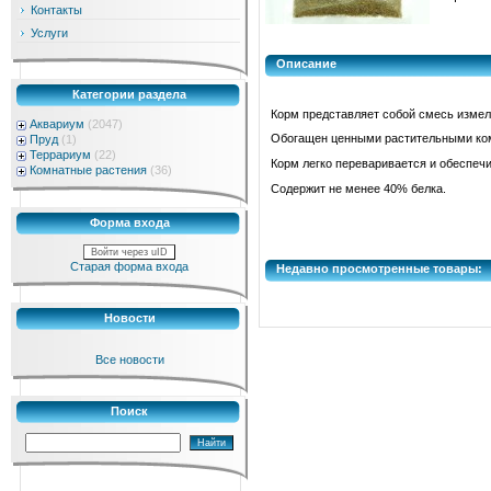
Контакты
Услуги
Описание
Категории раздела
Корм представляет собой смесь измел
Аквариум
(2047)
Обогащен ценными растительными ко
Пруд
(1)
Террариум
(22)
Корм легко переваривается и обеспеч
Комнатные растения
(36)
Содержит не менее 40% белка.
Форма входа
Войти через uID
Старая форма входа
Недавно просмотренные товары:
Новости
Все новости
Поиск