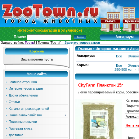
Интернет-зоомагазин в Ульяновске
Аквариум
Поиск:
Здравствуйте,
Гость
! | Группа "
Гости
" |
Зарегистрироваться
Главная
»
Интернет-магазин
»
Аква
Корзина
Аквариум:
Все
·
Живой
Ваша корзина пуста
Корма:
Все
·
Живые
250-500 мл
·
Меню сайта
Главная страница
CityFarm Планктон 15г
Интернет-зоомагазин
Легко перевариваемый корм, обеспеч
Доска объявлений
Категор
Статьи
Подкате
Каталоги производителей
Произво
Наше аквахозяйство
Артикул
Полезные ссылки
Нет в н
Гостевая книга
Доставка
Цена: