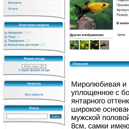
Контакты
Произво
Услуги
Артикул
Размер:
В нали
Категории раздела
Аквариум
(2047)
Цена:
Другие изображения:
Пруд
(1)
Террариум
(22)
Комнатные растения
(36)
Форма входа
Описание
Войти через uID
Старая форма входа
Миролюбивая и а
Новости
уплощенное с бо
Все новости
янтарного оттен
широкое основан
Поиск
мужской половой
8см, самки имею