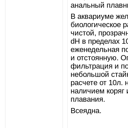
анальный плавн
В аквариуме же
биологическое р
чистой, прозрач
dH в пределах 10
еженедельная п
и отстоянную.
О
фильтрация и п
небольшой стайк
расчете от 10л. 
наличием коряг 
плавания.
Всеядна.