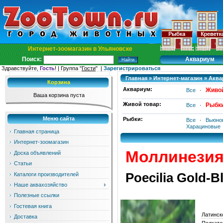
Интернет-зоомагазин в Ульяновске
Аквариум
Поиск:
Здравствуйте,
Гость
! | Группа "
Гости
" |
Зарегистрироваться
Главная
»
Интернет-магазин
»
Аква
Корзина
Аквариум:
Живой
Все
·
Ваша корзина пуста
Живой товар:
Рыбк
Все
·
Меню сайта
Рыбки:
Все
·
Вьюно
Харациновые
Главная страница
Интернет-зоомагазин
Моллинезия
Доска объявлений
Статьи
Poecilia Gold-B
Каталоги производителей
Наше аквахозяйство
Полезные ссылки
Гостевая книга
Латинск
Доставка
Подкате