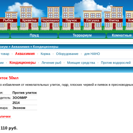
Пруд
Террариум
Комнатные 
риум
»
Аквахимия
»
Кондиционеры
Аквахимия
 товар
·
·
Корма
·
Оборудование
·
для НАНО
Кондиционеры
рии
·
·
Лечение рыб
·
Моющие средства
·
Против водорослей
иток 50мл
о избавления от нежелательных улиток, гидр, плоских червей и пиявок в пресноводны
ия:
Против улиток
дитель:
ЗООМИР
:
2514
овара:
Эконом
аличии
110 руб.