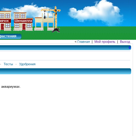
растения
<
Главная
|
Мой профиль
|
Выход
0
·
Тесты
·
Удобрения
х аквариумах.