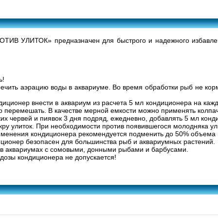
ИВ УЛИТОК» предназначен для быстрого и надежного избавления
ь!
ечить аэрацию воды в аквариуме. Во время обработки рыб не кор
ндиционер внести в аквариум из расчета 5 мл кондиционера на ка
но перемешать. В качестве мерной емкости можно применять колпа
ких червей и пиявок 3 дня подряд, ежедневно, добавлять 5 мл кон
ру улиток. При необходимости против появившегося молодняка ули
именения кондиционера рекомендуется подменить до 50% объема 
ционер безопасен для большинства рыб и аквариумных растений.
в аквариумах с сомовыми, донными рыбами и барбусами.
дозы кондиционера не допускается!