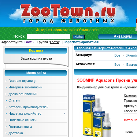
Интернет-зоомагазин в Ульяновске
Аквариум
Поиск:
Здравствуйте,
Гость
! | Группа "
Гости
" |
Зарегистрироваться
Главная
»
Интернет-магазин
»
Аква
Корзина
Аквариум:
Все
·
Живой
Ваша корзина пуста
Аквахимия:
Все
·
Бакте
Меню сайта
ЗООМИР Aquacons Против ул
Главная страница
Кондиционер для быстрого и надежног
Интернет-зоомагазин
Доска объявлений
Категор
Статьи
Произво
Артикул
Каталоги производителей
Класс т
Наше аквахозяйство
Нет в н
Полезные ссылки
Гостевая книга
Цена:
Доставка