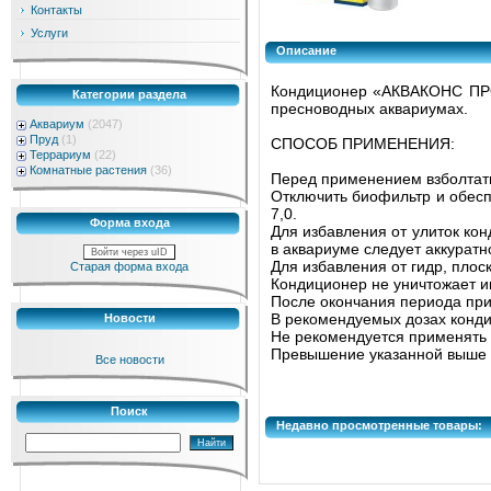
Контакты
Услуги
Описание
Кондиционер «АКВАКОНС ПРОТ
Категории раздела
пресноводных аквариумах.
Аквариум
(2047)
Пруд
(1)
СПОСОБ ПРИМЕНЕНИЯ:
Террариум
(22)
Комнатные растения
(36)
Перед применением взболтат
Отключить биофильтр и обесп
7,0.
Форма входа
Для избавления от улиток ко
в аквариуме следует аккурат
Войти через uID
Для избавления от гидр, плос
Старая форма входа
Кондиционер не уничтожает ик
После окончания периода пр
В рекомендуемых дозах конди
Новости
Не рекомендуется применять 
Превышение указанной выше 
Все новости
Поиск
Недавно просмотренные товары: