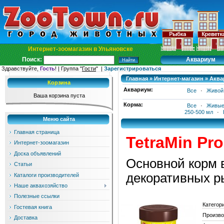
Интернет-зоомагазин в Ульяновске
Аквариум
Поиск:
Здравствуйте,
Гость
! | Группа "
Гости
" |
Зарегистрироваться
Главная
»
Интернет-магазин
»
Аква
Корзина
Аквариум:
Все
·
Живой
Ваша корзина пуста
Корма:
Все
·
Живые
250-500 мл
·
Меню сайта
Главная страница
TetraMin Pro
Интернет-зоомагазин
Доска объявлений
Основной корм 
Статьи
декоративных р
Каталоги производителей
Наше аквахозяйство
Полезные ссылки
Категор
Гостевая книга
Произво
Доставка