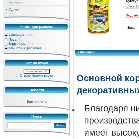
Артикул
Контакты
Класс т
Услуги
Под зак
Категории раздела
Цена:
Аквариум
(2047)
Пруд
(1)
Террариум
(22)
Комнатные растения
(36)
Описание
Форма входа
Войти через uID
Основной ко
Старая форма входа
декоративны
Новости
Все новости
Благодаря н
Поиск
производств
имеет высок