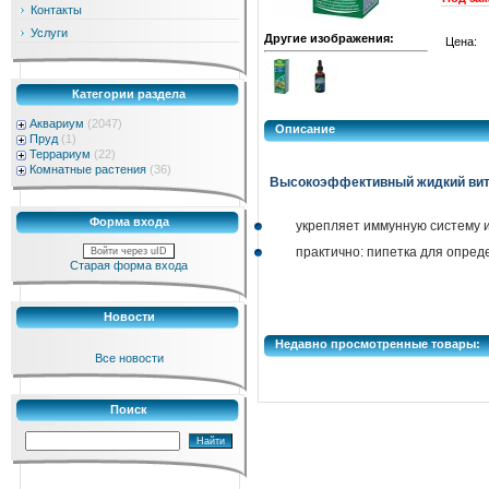
Контакты
Услуги
Другие изображения:
Цена:
Категории раздела
Аквариум
(2047)
Описание
Пруд
(1)
Террариум
(22)
Комнатные растения
(36)
Высокоэффективный жидкий вита
Форма входа
укрепляет иммунную систему 
практично: пипетка для опред
Войти через uID
Старая форма входа
Новости
Недавно просмотренные товары:
Все новости
Поиск