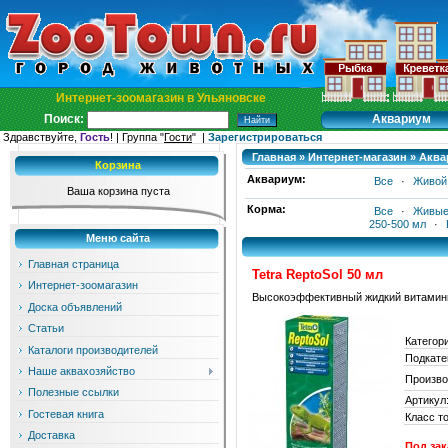
Интернет-зоомагазин в Ульяновске
Аквариум
Поиск:
Здравствуйте,
Гость
! | Группа "
Гости
" |
Зарегистрироваться
Главная
»
Интернет-магазин
»
Аква
Корзина
Аквариум:
Все
·
Живой
Ваша корзина пуста
Корма:
Все
·
Живые
250-500 мл
·
Меню сайта
Главная страница
Tetra ReptoSol 50 мл
Интернет-зоомагазин
Высокоэффективный жидкий витаминн
Доска объявлений
Статьи
Категор
Каталоги производителей
Подкате
Наше аквахозяйство
Произво
Полезные ссылки
Артикул
Гостевая книга
Класс т
Доставка
Под зак