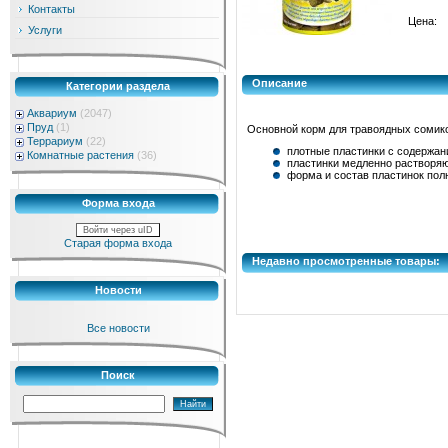
Контакты
Цена:
Услуги
Описание
Категории раздела
Аквариум
(2047)
Пруд
(1)
Основной корм для травоядных сомик
Террариум
(22)
плотные пластинки с содержан
Комнатные растения
(36)
пластинки медленно растворяю
форма и состав пластинок пол
Форма входа
Войти через uID
Старая форма входа
Недавно просмотренные товары:
Новости
Все новости
Поиск