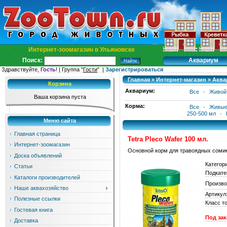
Интернет-зоомагазин в Ульяновске
Аквариум
Поиск:
Здравствуйте,
Гость
! | Группа "
Гости
" |
Зарегистрироваться
Главная
»
Интернет-магазин
»
Аква
Корзина
Аквариум:
Все
·
Живой
Ваша корзина пуста
Корма:
Все
·
Живые
250-500 мл
·
Меню сайта
Главная страница
Tetra Pleco Wafer 100 мл.
Интернет-зоомагазин
Основной корм для травоядных соми
Доска объявлений
Категор
Статьи
Подкате
Каталоги производителей
Произво
Наше аквахозяйство
Артикул
Полезные ссылки
Класс т
Гостевая книга
Под зак
Доставка