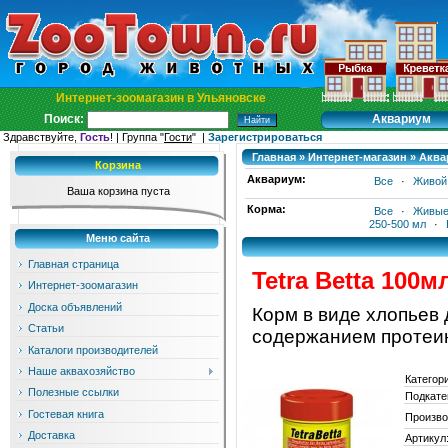
Интернет-зоомагазин в Ульяновске
Аквариум
Поиск:
Здравствуйте,
Гость
! | Группа "
Гости
" |
Зарегистрироваться
Главная
»
Интернет-магазин
»
Аква
Корзина
Аквариум:
Все
·
Живой
Ваша корзина пуста
Корма:
Все
·
Живые
250-500 мл
·
Меню сайта
Главная страница
Tetra Betta 100м
Интернет-зоомагазин
Доска объявлений
Корм в виде хлопьев
Статьи
содержанием протеин
Каталоги производителей
Наше аквахозяйство
Категор
Полезные ссылки
Подкате
Гостевая книга
Произво
Доставка
Артикул