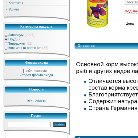
Класс т
Контакты
Услуги
Под зак
Цена:
Категории раздела
Аквариум
(2047)
Пруд
(1)
Террариум
(22)
Описание
Комнатные растения
(36)
Форма входа
Основной корм высок
рыб и других видов л
Войти через uID
Старая форма входа
Отличается высо
состав корма кре
Новости
Благоприятствует
Содержит натура
Все новости
Страна Германия
Поиск