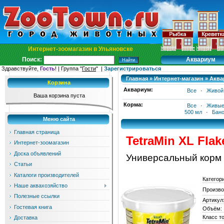
Интернет-зоомагазин в Ульяновске
Аквариум
Поиск:
Здравствуйте,
Гость
! | Группа "
Гости
" |
Зарегистрироваться
Главная
»
Интернет-магазин
»
Аква
Корзина
Аквариум:
Все
·
Живой
Ваша корзина пуста
Корма:
Все
·
Живые
500 мл
·
Бано
Меню сайта
Главная страница
TetraMin XL Flak
Интернет-зоомагазин
Доска объявлений
Универсальный корм 
Статьи
Каталоги производителей
Категор
Наше аквахозяйство
Произво
Полезные ссылки
Артикул
Гостевая книга
Объём:
Класс т
Доставка