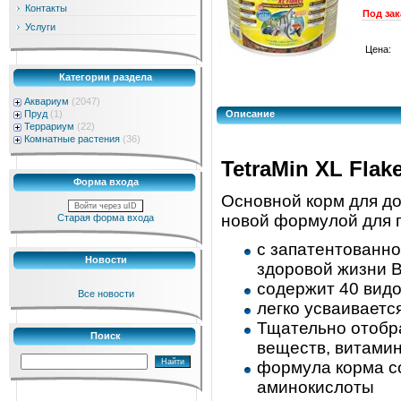
Контакты
Под зак
Услуги
Цена:
Категории раздела
Аквариум
(2047)
Пруд
(1)
Описание
Террариум
(22)
Комнатные растения
(36)
TetraMin XL Flak
Форма входа
Основной корм для до
Войти через uID
новой формулой для г
Старая форма входа
с запатентованно
Новости
здоровой жизни 
содержит 40 видо
Все новости
легко усваиваетс
Тщательно отобр
Поиск
веществ, витамин
формула корма с
аминокислоты